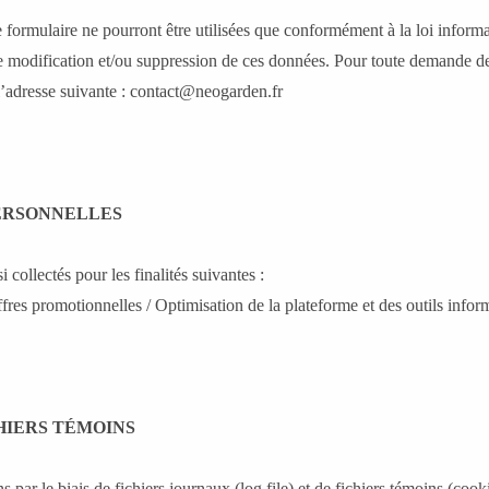
formulaire ne pourront être utilisées que conformément à la loi informa
e modification et/ou suppression de ces données. Pour toute demande de
’adresse suivante :
contact@neogarden.fr
PERSONNELLES
 collectés pour les finalités suivantes :
res promotionnelles / Optimisation de la plateforme et des outils infor
Loading quick view
HIERS TÉMOINS
 par le biais de fichiers journaux (log file) et de fichiers témoins (coo