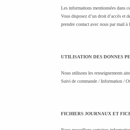
Les informations mentionnées dans ce 
Vous disposez d’un droit d’accès et d
prendre contact avec nous par mail à l
ACCUEIL
UTILISATION DES DONNES 
RÉALISATIONS
Nous utilisons les renseignements ainsi
NOS TARIFS
Suivi de commande / Information / Off
PRODUITS
BOUTIQUE
FICHIERS JOURNAUX ET FIC
Nous recueillons certaines informations