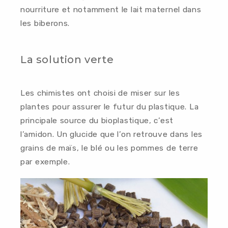
nourriture et notamment le lait maternel dans
les biberons.
RÉALISATIONS
NOS TARIFS
La solution verte
PRODUITS
Les chimistes ont choisi de miser sur les
Loading quick view
plantes pour assurer le futur du plastique. La
BOUTIQUE
principale source du bioplastique, c’est
l’amidon. Un glucide que l’on retrouve dans les
A PROPOS
grains de maïs, le blé ou les pommes de terre
par exemple.
BLOG